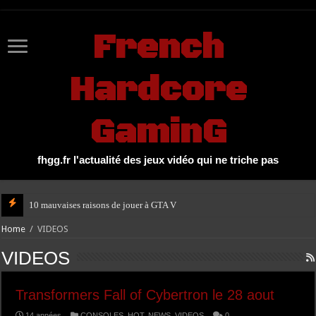
UA-27131104-1
French
Hardcore
GaminG
fhgg.fr l'actualité des jeux vidéo qui ne triche pas
10 mauvaises raisons de jouer à GTA V
Home
/
VIDEOS
VIDEOS
Transformers Fall of Cybertron le 28 aout
14 années
CONSOLES
,
HOT
,
NEWS
,
VIDEOS
0