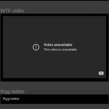
WTF vidéo
fhgg twitter
fhgg twitter