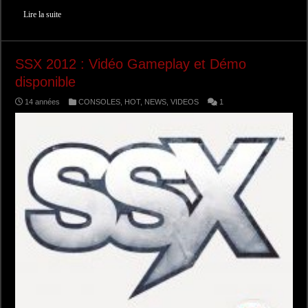
Lire la suite
SSX 2012 : Vidéo Gameplay et Démo
disponible
14 années
CONSOLES
,
HOT
,
NEWS
,
VIDEOS
1