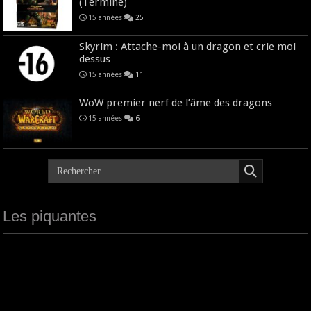
(Terminé)
15 années
25
Skyrim : Attache-moi à un dragon et crie moi
dessus
15 années
11
WoW premier nerf de l’âme des dragons
15 années
6
Les piquantes