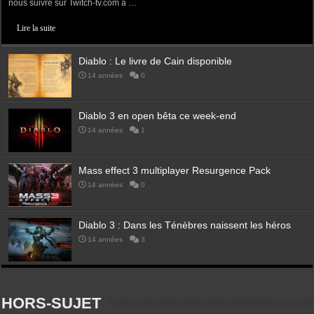
nous suivre sur Twitch-tv.com à …
Lire la suite
Diablo : Le livre de Cain disponible
14 années
0
Diablo 3 en open bêta ce week-end
14 années
1
Mass effect 3 multiplayer Resurgence Pack
14 années
0
Diablo 3 : Dans les Ténèbres naissent les héros
14 années
3
HORS-SUJET