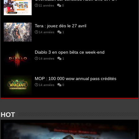
11 années
0
Tera : jouez dès le 27 avril
14 années
1
Diablo 3 en open bêta ce week-end
14 années
1
MOP : 100 000 wow annual pass crédités
14 années
0
HOT