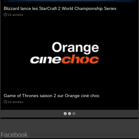
ld Championship Series
Game Awards 2015 les gagnants
11 années
nge ciné choc
bêta Overwatch premier week-end
11 années
Facebook