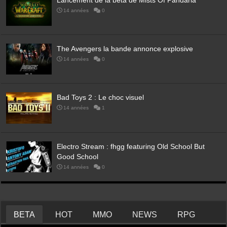
14 années
0
The Avengers la bande annonce explosive
14 années
0
Bad Toys 2 : Le choc visuel
14 années
1
Electro Stream : fhgg featuring Old School But
Good School
14 années
0
BETA
HOT
MMO
NEWS
RPG