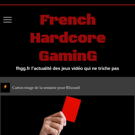
UA-27131104-1
French
Hardcore
GaminG
fhgg.fr l'actualité des jeux vidéo qui ne triche pas
Carton rouge de la semaine pour Blizzard