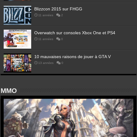
Blizzcon 2015 sur FHGG
11 années
2
Overwatch sur consoles Xbox One et PS4
11 années
0
10 mauvaises raisons de jouer à GTA V
13 années
0
MMO