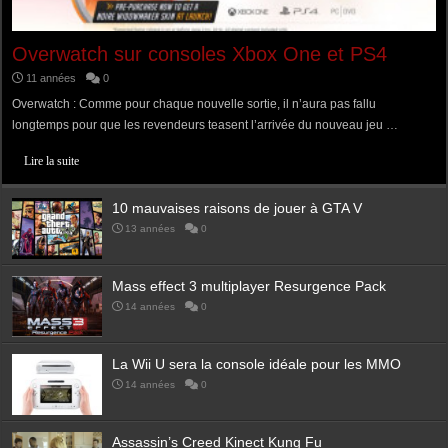
Overwatch sur consoles Xbox One et PS4
11 années
0
Overwatch : Comme pour chaque nouvelle sortie, il n’aura pas fallu
longtemps pour que les revendeurs teasent l’arrivée du nouveau jeu …
Lire la suite
10 mauvaises raisons de jouer à GTA V
13 années
0
Mass effect 3 multiplayer Resurgence Pack
14 années
0
La Wii U sera la console idéale pour les MMO
14 années
0
Assassin’s Creed Kinect Kung Fu