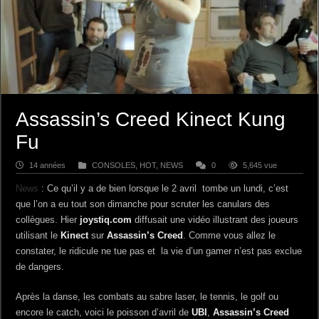
Assassin’s Creed Kinect Kung
Fu
14 années
CONSOLES
,
HOT
,
NEWS
0
5,645 vue
News
: Ce qu’il y a de bien lorsque le 2 avril tombe un lundi, c’est
que l’on a eu tout son dimanche pour scruter les canulars des
collègues. Hier
joystiq.com
diffusait une vidéo illustrant des joueurs
utilisant le
Kinect
sur
Assassin’s Creed
. Comme vous allez le
constater, le ridicule ne tue pas et la vie d’un gamer n’est pas exclue
de dangers.
Après la danse, les combats au sabre laser, le tennis, le golf ou
encore le catch, voici le poisson d’avril de
UBI
,
Assassin’s Creed