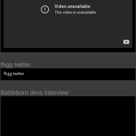
fhgg twitter
fhgg twitter
Battleborn devs interview