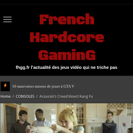
UA-27131104-1
French
Hardcore
GaminG
fhgg.fr l'actualité des jeux vidéo qui ne triche pas
10 mauvaises raisons de jouer à GTA V
Home
/
CONSOLES
/
Assassin’s Creed Kinect Kung Fu