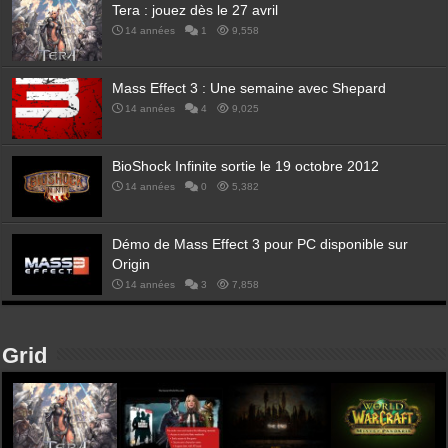
Tera : jouez dès le 27 avril
14 années
1
9,558
Mass Effect 3 : Une semaine avec Shepard
14 années
4
9,025
BioShock Infinite sortie le 19 octobre 2012
14 années
0
5,382
Démo de Mass Effect 3 pour PC disponible sur
Origin
14 années
3
7,858
Grid