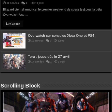
11 années
1
11,060
Blizzard vient d’annoncer le premier week-end de stress test pour la bêta
Overwatch. A ce …
Lire la suite
Overwatch sur consoles Xbox One et PS4
11 années
0
6,895
Tera : jouez dès le 27 avril
14 années
1
9,558
Scrolling Block