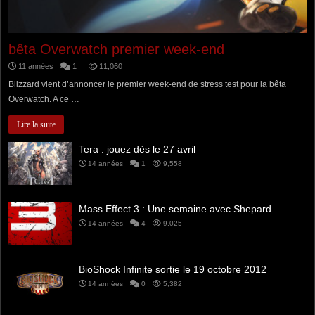
bêta Overwatch premier week-end
11 années
1
11,060
Blizzard vient d’annoncer le premier week-end de stress test pour la bêta
Overwatch. A ce …
Lire la suite
Tera : jouez dès le 27 avril
14 années
1
9,558
Mass Effect 3 : Une semaine avec Shepard
14 années
4
9,025
BioShock Infinite sortie le 19 octobre 2012
14 années
0
5,382