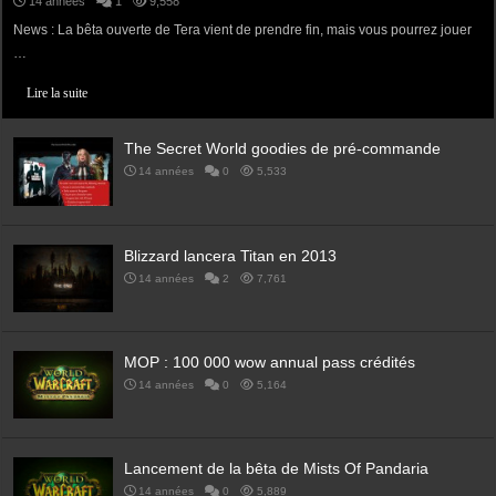
14 années
1
9,558
News : La bêta ouverte de Tera vient de prendre fin, mais vous pourrez jouer
…
Lire la suite
The Secret World goodies de pré-commande
14 années
0
5,533
Blizzard lancera Titan en 2013
14 années
2
7,761
MOP : 100 000 wow annual pass crédités
14 années
0
5,164
Lancement de la bêta de Mists Of Pandaria
14 années
0
5,889