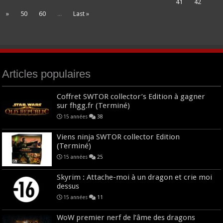
41
42
»
50
60
...
Last »
Articles populaires
Coffret SWTOR collector’s Edition à gagner
sur fhgg.fr (Terminé)
15 années
38
Viens ninja SWTOR collector Edition
(Terminé)
15 années
25
Skyrim : Attache-moi à un dragon et crie moi
dessus
15 années
11
WoW premier nerf de l’âme des dragons