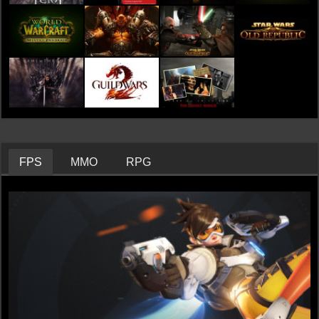
FPS
MMO
RPG