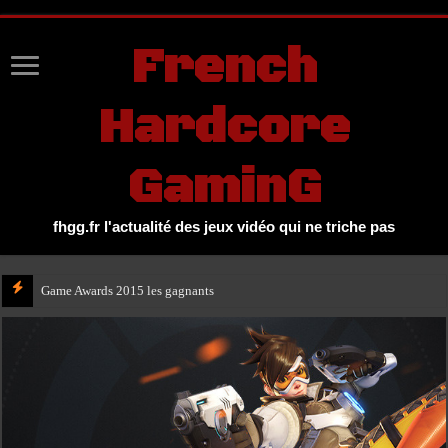
UA-27131104-1
French
Hardcore
GaminG
fhgg.fr l'actualité des jeux vidéo qui ne triche pas
Carton rouge de