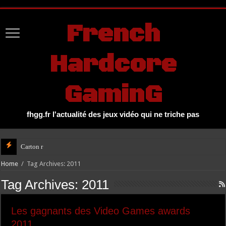
UA-27131104-1
French
Hardcore
GaminG
fhgg.fr l'actualité des jeux vidéo qui ne triche pas
Carton rouge de la
Home
/
Tag Archives: 2011
Tag Archives:
2011
Les gagnants des Video Games awards
2011