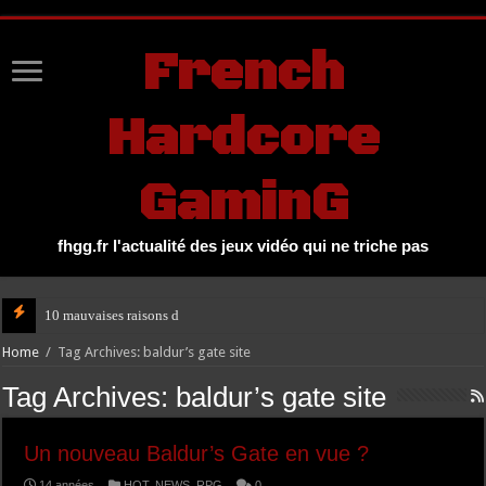
UA-27131104-1
French
Hardcore
GaminG
fhgg.fr l'actualité des jeux vidéo qui ne triche pas
10 mauvaises raisons de jouer à G
Home
/
Tag Archives: baldur’s gate site
Tag Archives:
baldur’s gate site
Un nouveau Baldur’s Gate en vue ?
14 années
HOT
,
NEWS
,
RPG
0