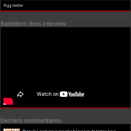
fhgg twitter
Battleborn devs interview
Derniers commentaires