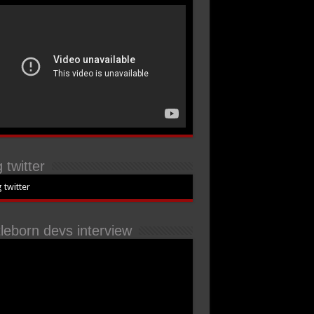
 twitter
 twitter
tleborn devs interview