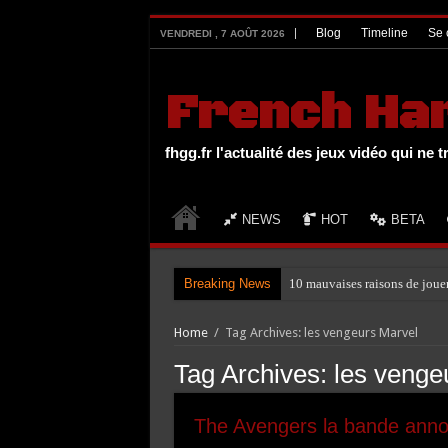
UA-27131104-1
Blog
Timeline
Se 
VENDREDI , 7 AOÛT 2026
French Ha
fhgg.fr l'actualité des jeux vidéo qui ne t
NEWS
HOT
BETA
Breaking News
10 mauvaises raisons de joue
Home
/
Tag Archives: les vengeurs Marvel
Tag Archives:
les venge
The Avengers la bande anno