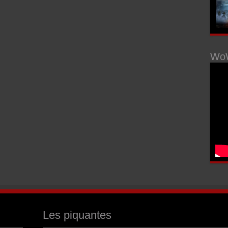
WoW
Les piquantes