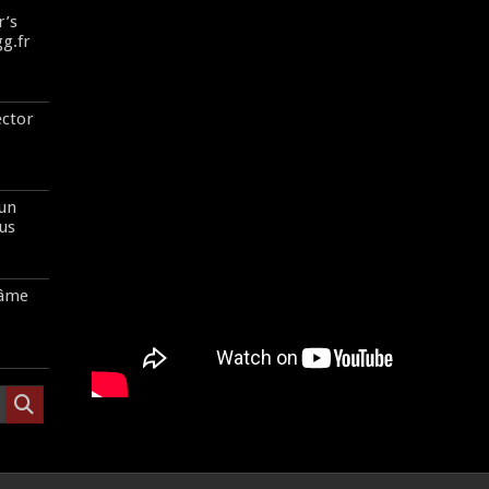
r’s
gg.fr
ector
 un
us
’âme