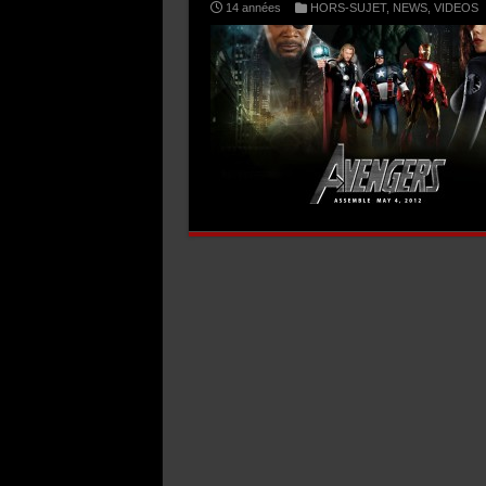
14 années
HORS-SUJET
,
NEWS
,
VIDEOS