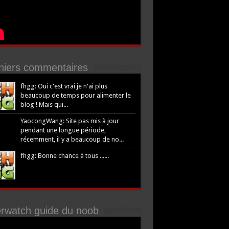
niers commentaires
fhgg: Oui c'est vrai je n'ai plus
beaucoup de temps pour alimenter le
blog ! Mais qui...
YaocongWang: Site pas mis à jour
pendant une longue période,
récemment, il y a beaucoup de no...
fhgg: Bonne chance à tous ......
rwatch guide du noob