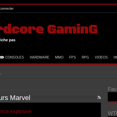
connecter
rdcore GaminG
riche pas
CONSOLES
HARDWARE
MMO
FPS
RPG
VIDEOS
H
r à GTA V
Fac
urs Marvel
nce explosive
WTF