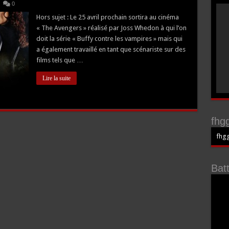
0
Hors sujet : Le 25 avril prochain sortira au cinéma
« The Avengers » réalisé par Joss Whedon à qui l’on
doit la série « Buffy contre les vampires » mais qui
a également travaillé en tant que scénariste sur des
films tels que …
Lire la suite
fhgg
fhgg
Bat