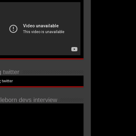
 twitter
 twitter
tleborn devs interview