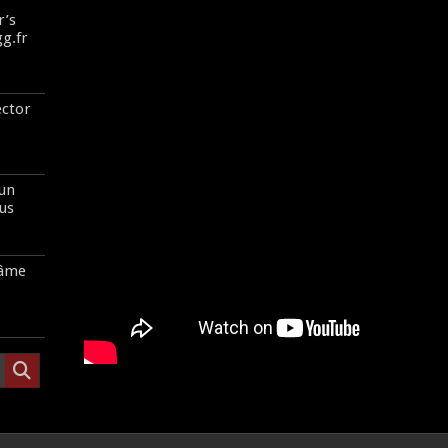
r’s
gg.fr
ector
 un
us
’âme