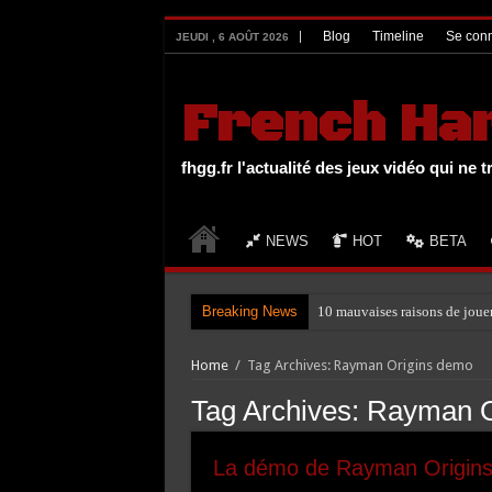
UA-27131104-1
Blog
Timeline
Se conn
JEUDI , 6 AOÛT 2026
French Ha
fhgg.fr l'actualité des jeux vidéo qui ne t
NEWS
HOT
BETA
Breaking News
10 mauvaises raisons de joue
Home
/
Tag Archives: Rayman Origins demo
Tag Archives:
Rayman O
La démo de Rayman Origins