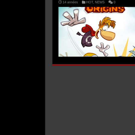
14 années
HOT
,
NEWS
0