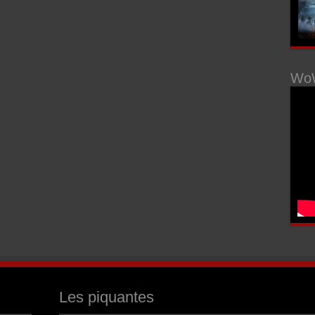
WoW
Les piquantes