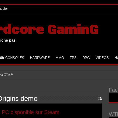
ecter
rdcore GaminG
riche pas
CONSOLES
HARDWARE
MMO
FPS
RPG
VIDEOS
H
r à GTA V
Fac
rigins demo
 PC disponible sur Steam
WTF