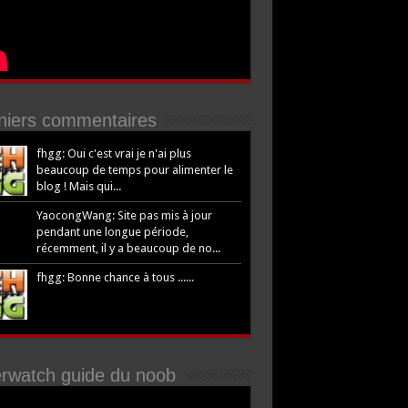
niers commentaires
fhgg: Oui c'est vrai je n'ai plus
beaucoup de temps pour alimenter le
blog ! Mais qui...
YaocongWang: Site pas mis à jour
pendant une longue période,
récemment, il y a beaucoup de no...
fhgg: Bonne chance à tous ......
rwatch guide du noob