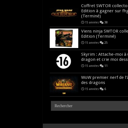
Coffret SWTOR collecto
Edition à gagner sur fh
(Terminé)
15 années
38
Viens ninja SWTOR coll
Edition (Terminé)
15 années
25
Skyrim : Attache-moi à
dragon et crie moi dess
15 années
11
WoW premier nerf de l
des dragons
15 années
6