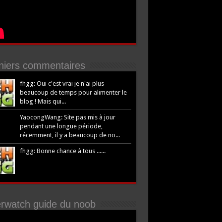
niers commentaires
fhgg: Oui c'est vrai je n'ai plus
beaucoup de temps pour alimenter le
blog ! Mais qui...
YaocongWang: Site pas mis à jour
pendant une longue période,
récemment, il y a beaucoup de no...
fhgg: Bonne chance à tous ......
rwatch guide du noob