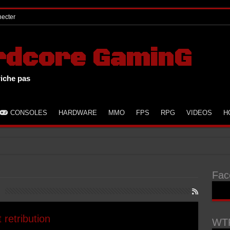
ecter
rdcore GaminG
riche pas
CONSOLES
HARDWARE
MMO
FPS
RPG
VIDEOS
H
r à GTA
Fac
 retribution
WTF