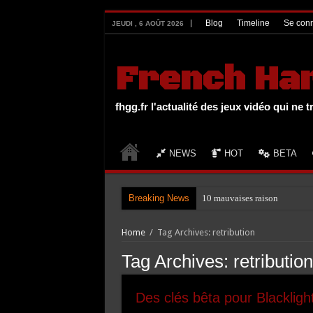
UA-27131104-1
Blog
Timeline
Se conn
JEUDI , 6 AOÛT 2026
French Ha
fhgg.fr l'actualité des jeux vidéo qui ne t
NEWS
HOT
BETA
Breaking News
10 mauvaises raisons de joue
Home
/
Tag Archives: retribution
Tag Archives:
retribution
Des clés bêta pour Blacklight