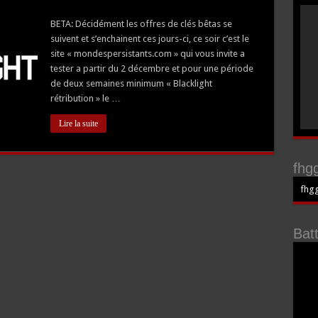
BETA: Décidément les offres de clés bêtas se
suivent et s’enchainent ces jours-ci, ce soir c’est le
site « mondespersistants.com » qui vous invite a
tester a partir du 2 décembre et pour une période
de deux semaines minimum « Blacklight
rétribution » le …
Lire la suite
fhgg
fhgg
Bat