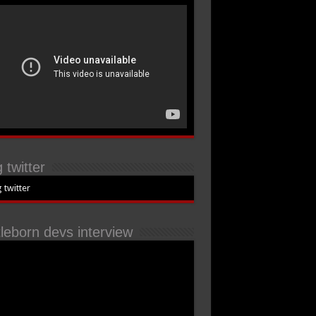
 twitter
 twitter
tleborn devs interview