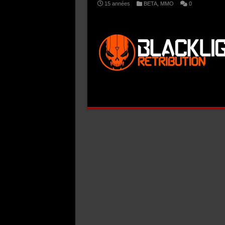
15 années
BETA
,
MMO
0