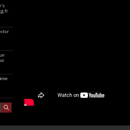
r’s
gg.fr
ector
 un
us
’âme