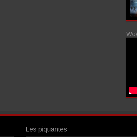
WoW
Les piquantes