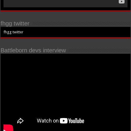
fhgg twitter
fhgg twitter
Battleborn devs interview