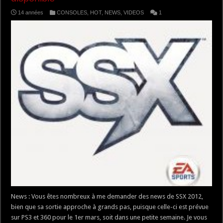
14 années
CONSOLES
,
HOT
,
NEWS
,
VIDEOS
1
News : Vous êtes nombreux à me demander des news de SSX 2012,
bien que sa sortie approche à grands pas, puisque celle-ci est prévue
sur PS3 et 360 pour le 1er mars, soit dans une petite semaine. Je vous