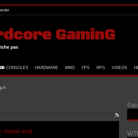
ecter
rdcore GaminG
riche pas
CONSOLES
HARDWARE
MMO
FPS
RPG
VIDEOS
H
g.fr
Fac
un Week-end
WTF