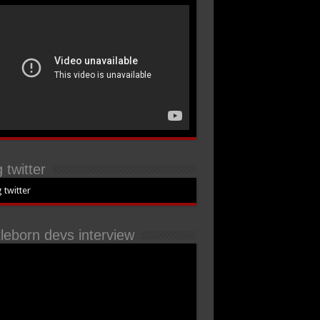
 twitter
 twitter
tleborn devs interview