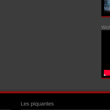
WoW
Les piquantes