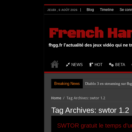
UA-27131104-1
Blog
Timeline
Se conn
JEUDI , 6 AOÛT 2026
French Ha
fhgg.fr l'actualité des jeux vidéo qui ne t
NEWS
HOT
BETA
Breaking News
Diablo 3 en streaming sur fhg
Home
/
Tag Archives: swtor 1.2
Tag Archives:
swtor 1.2
SWTOR gratuit le temps d’