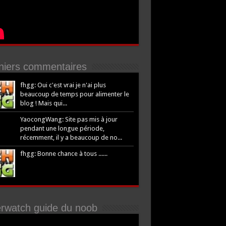
niers commentaires
fhgg: Oui c'est vrai je n'ai plus
beaucoup de temps pour alimenter le
blog ! Mais qui...
YaocongWang: Site pas mis à jour
pendant une longue période,
récemment, il y a beaucoup de no...
fhgg: Bonne chance à tous ......
rwatch guide du noob