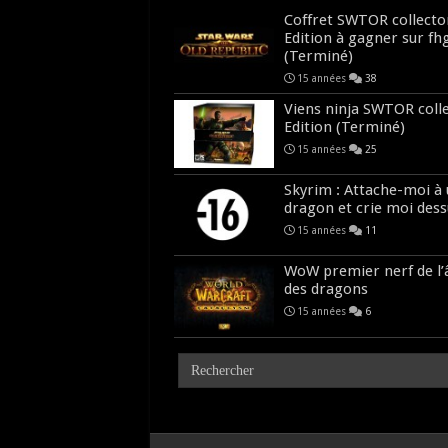
Coffret SWTOR collecto
Edition à gagner sur fh
(Terminé)
15 années
38
Viens ninja SWTOR coll
Edition (Terminé)
15 années
25
Skyrim : Attache-moi à
dragon et crie moi dess
15 années
11
WoW premier nerf de l
des dragons
15 années
6