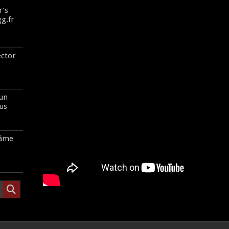
r’s
gg.fr
ector
 un
us
’âme