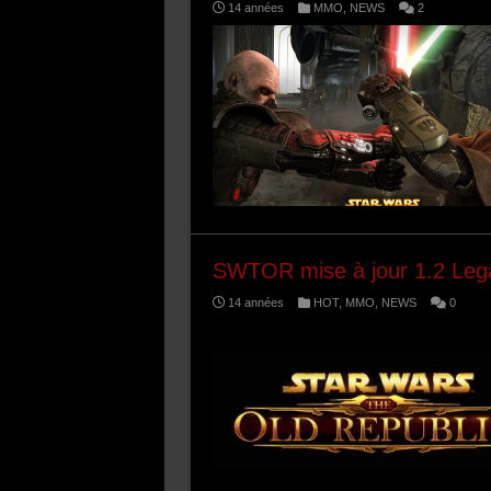
14 années
MMO
,
NEWS
2
SWTOR mise à jour 1.2 Lega
14 années
HOT
,
MMO
,
NEWS
0