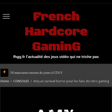
UA-27131104-1
French
Hardcore
GaminG
fhgg.fr l'actualité des jeux vidéo qui ne triche pas
10 mauvaises raisons de jouer à GTA V
Home
/
CONSOLES
/
Amy un survival horror pour les fans de retro gaming