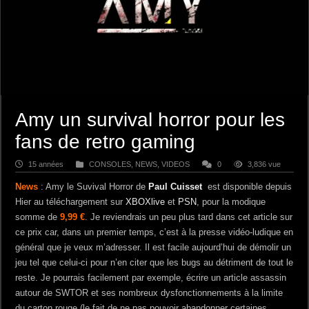
Amy un survival horror pour les
fans de retro gaming
15 années
CONSOLES
,
NEWS
,
VIDEOS
0
3,836 vue
News
: Amy le Suvival Horror de
Paul Cuisset
est disponible depuis
Hier au téléchargement sur
XBOXlive
et
PSN
, pour la modique
somme de
9,99 €
. Je reviendrais un peu plus tard dans cet article sur
ce prix car, dans un premier temps, c’est à la presse vidéo-ludique en
général que je veux m’adresser. Il est facile aujourd’hui de démolir un
jeu tel que celui-ci pour n’en citer que les bugs au détriment de tout le
reste. Je pourrais facilement par exemple, écrire un article assassin
autour de SWTOR et ses nombreux dysfonctionnements à la limite
du carton rouge (le fait de ne pas pouvoir abandonner certaines