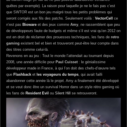
quêtes par exemple). La raison pour laquelle je ne le fais pas c’est
que SWTOR est un bon jeu malgré tous les petits problèmes qui
seront corrigés aux fils des patchs. Seulement voilà :
VectorCell
ce
n’est pas
Bioware
et des jeux comme
Amy
, ne rassemblent que peu
de développeurs faute de budgets et même s’il est vrai qu’en 2012 on
est en droit de réclamer des prouesses techniques, les fans de
retro
gaming
existent bel et bien et trouveront peut-être leur compte dans
des titres comme celui-là.
Revenons en au jeu : Tout le monde l’attendait au tournant depuis
2008, une année difficile pour
Paul Cuisset
: le génialissime
développeur made in France, à qui l’on doit des chefs-d’œuvre tels
que
Flashback
et
les voyageurs du temps
, qui avait failli
abandonner cette année là le projet. Amy a finalement été développé
et se veut donc être un survival Horror dans un style rétro gaming où
les fans de
Resident Evil
ou
Silent Hill
se retrouveront.