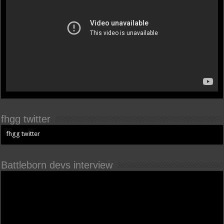
fhgg twitter
fhgg twitter
Battleborn devs interview