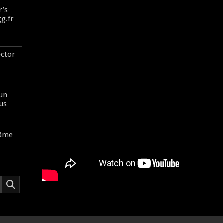
r’s
gg.fr
ector
 un
us
’âme