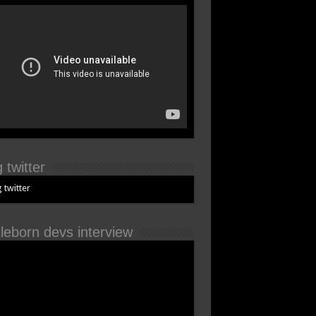
 twitter
 twitter
tleborn devs interview