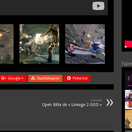
New
Google +
Stumbleupon
Pinterest
suivant
Open Bêta de « Lineage 2 GOD »