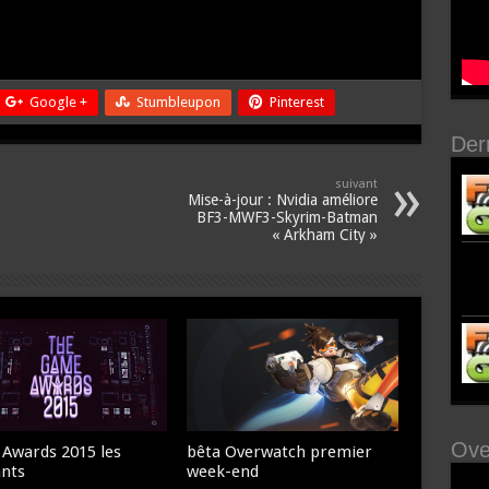
Google +
Stumbleupon
Pinterest
Der
suivant
Mise-à-jour : Nvidia améliore
BF3-MWF3-Skyrim-Batman
« Arkham City »
Ove
Awards 2015 les
bêta Overwatch premier
nts
week-end