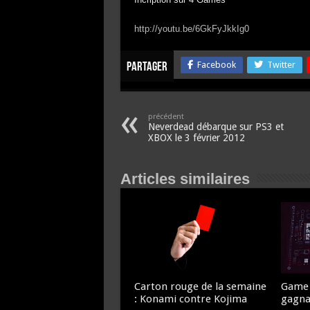
http://youtu.be/6GkFyJkkIg0
Facebook
Twitter
partager
précédent
Neverdead débarque sur PS3 et
XBOX le 3 février 2012
Articles similaires
Carton rouge de la semaine
Game 
: Konami contre Kojima
gagna