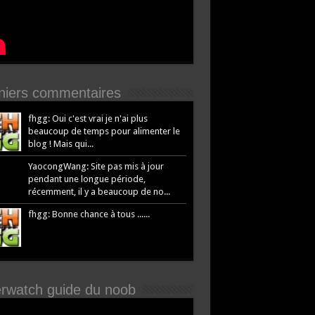
niers commentaires
fhgg: Oui c'est vrai je n'ai plus
beaucoup de temps pour alimenter le
blog ! Mais qui...
YaocongWang: Site pas mis à jour
pendant une longue période,
récemment, il y a beaucoup de no...
fhgg: Bonne chance à tous ......
rwatch guide du noob