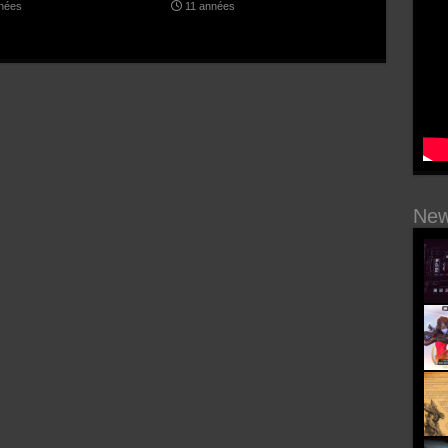
nnées
11 années
New