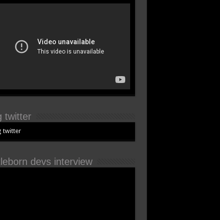
 twitter
 twitter
tleborn devs interview