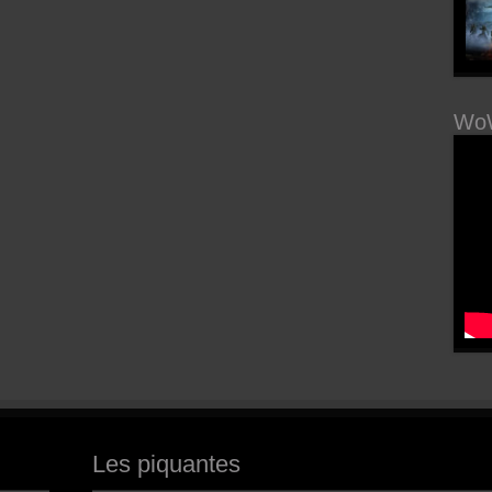
WoW
Les piquantes