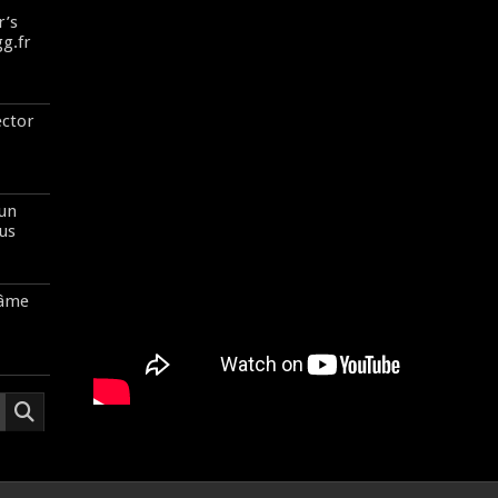
r’s
gg.fr
ector
 un
us
’âme