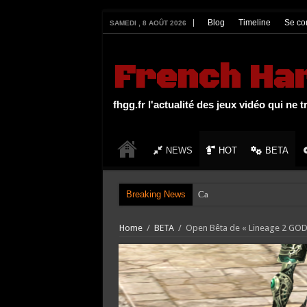
UA-27131104-1
Blog
Timeline
Se co
SAMEDI , 8 AOÛT 2026
French Ha
fhgg.fr l'actualité des jeux vidéo qui ne t
NEWS
HOT
BETA
Breaking News
Carton rouge de la se
Home
/
BETA
/
Open Bêta de « Lineage 2 GOD