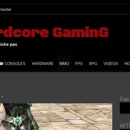
nnecter
rdcore GaminG
riche pas
CONSOLES
HARDWARE
MMO
FPS
RPG
VIDEOS
HO
 »
Fac
WTF